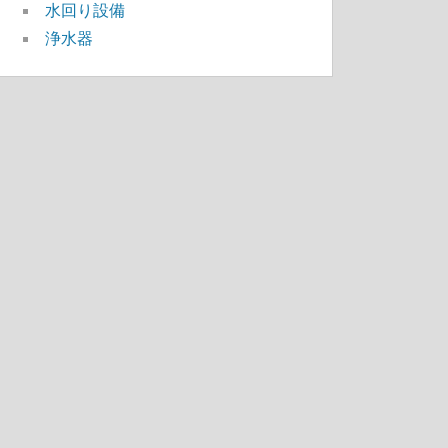
水回り設備
浄水器