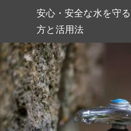
コ
安心・安全な水を守る
ン
テ
方と活用法
ン
ツ
へ
ス
キ
ッ
プ