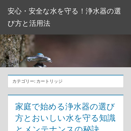
コ
安心・安全な水を守る！浄水器の選
ン
テ
び方と活用法
ン
ツ
へ
ス
キ
ッ
プ
カテゴリー:
カートリッジ
家庭で始める浄水器の選び
方とおいしい水を守る知識
とメンテナンスの秘訣