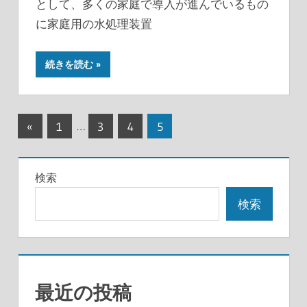
として、多くの家庭で導入が進んでいるもの
に家庭用の水処理装置
続きを読む
投
前
«
1
…
3
4
5
の
稿
記
の
検索
事
ペ
検索
ー
ジ
送
最近の投稿