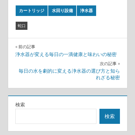
カートリッジ
水回り設備
浄水器
蛇口
投
前の記事
浄水器が変える毎日の一滴健康と味わいの秘密
稿
次の記事
ナ
毎日の水を劇的に変える浄水器の選び方と知ら
れざる秘密
ビ
ゲ
検索
ー
検索
シ
ョ