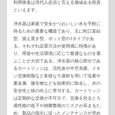
利用推進は現代人必須と言える価値ある投資
といえます。
浄水器は家庭で安全かつおいしい水を手軽に
得るための重要な機器であり、主に蛇口直結
型、据え置き型、ポット型の3タイプがあ
る。それぞれ設置方法や使用感に特徴があ
り、用途や生活環境に応じて最適なものを選
ぶことが大切である。浄水器の核心部分であ
るカートリッジは、活性炭や中空糸膜、イオ
ン交換樹脂など多様なろ過材を用いて塩素や
重金属、微生物などを効果的に除去し、水の
安全性と味の向上に寄与する。カートリッジ
は定期的な交換が不可欠で、交換を怠るとろ
過性能の低下や雑菌繁殖のリスクが高まるた
め、製品の指示に従ったメンテナンスが求め