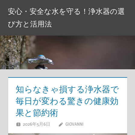
コ
安心・安全な水を守る！浄水器の選
ン
テ
び方と活用法
ン
ツ
へ
ス
キ
ッ
プ
知らなきゃ損する浄水器で
毎日が変わる驚きの健康効
果と節約術
2026年5月6日
GIOVANNI